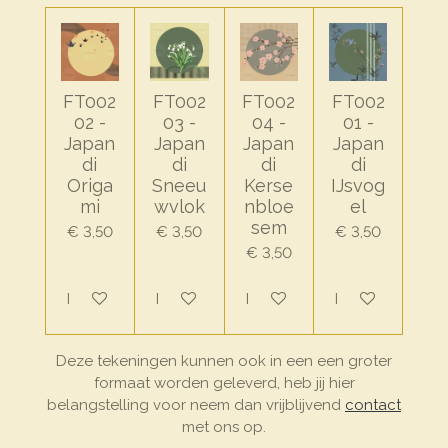
FT002
FT002
FT002
FT002
02 -
03 -
04 -
01 -
Japan
Japan
Japan
Japan
di
di
di
di
Origa
Sneeu
Kerse
IJsvog
mi
wvlok
nbloe
el
sem
€ 3,50
€ 3,50
€ 3,50
€ 3,50
In winkelwagen
In winkelwagen
In winkelwagen
In winkelwagen
Deze tekeningen kunnen ook in een een groter
formaat worden geleverd, heb jij hier
belangstelling voor neem dan vrijblijvend
contact
met ons op.