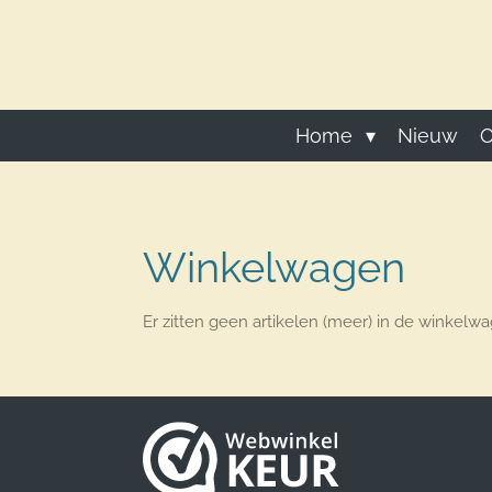
Ga
direct
naar
de
hoofdinhoud
Home
Nieuw
O
Winkelwagen
Er zitten geen artikelen (meer) in de winkelwa