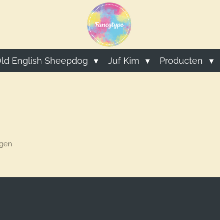
ld English Sheepdog
Juf Kim
Producten
gen.