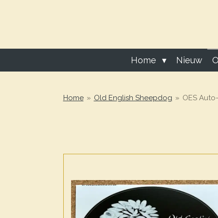
Ga
direct
naar
de
hoofdinhoud
Home
Nieuw
O
Home
»
Old English Sheepdog
»
OES Auto- 