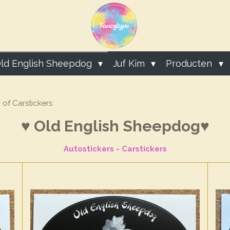
ld English Sheepdog
Juf Kim
Producten
of Carstickers
♥
Old English Sheepdog
♥
Autostickers - Carstickers