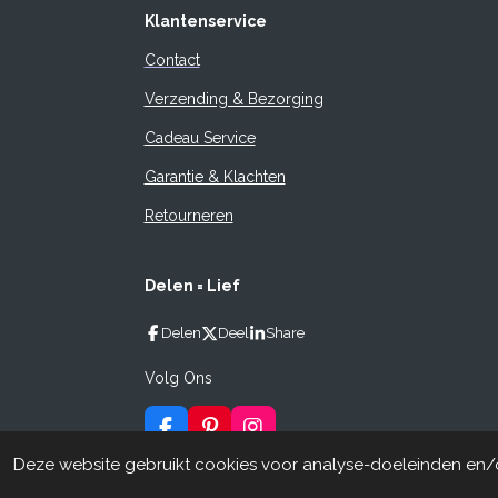
Klantenservice
Contact
Verzending & Bezorging
Cadeau Service
Garantie & Klachten
Retourneren
Delen = Lief
Delen
Deel
Share
Volg Ons
F
P
I
a
i
n
© 2020-2026 FancyType
Deze website gebruikt cookies voor analyse-doeleinden en/of
c
n
s
e
t
t