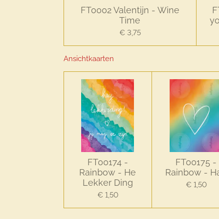
FT0002 Valentijn - Wine
F
Time
yo
€ 3,75
Ansichtkaarten
FT00174 -
FT00175 -
Rainbow - He
Rainbow - Ha
Lekker Ding
€ 1,50
€ 1,50