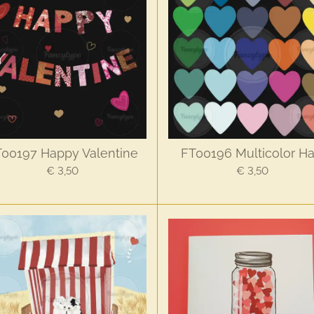
00197 Happy Valentine
FT00196 Multicolor Ha
€ 3,50
€ 3,50