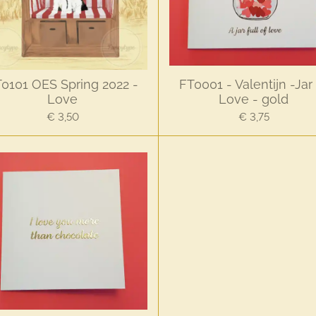
0101 OES Spring 2022 -
FT0001 - Valentijn -Jar
Love
Love - gold
€ 3,50
€ 3,75