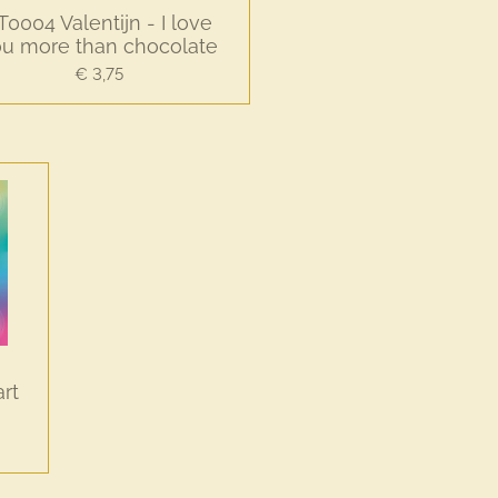
T0004 Valentijn - I love
u more than chocolate
€ 3,75
rt