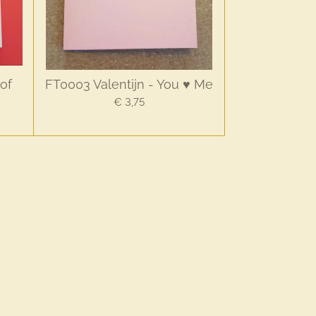
 of
FT0003 Valentijn - You ♥ Me
€ 3,75