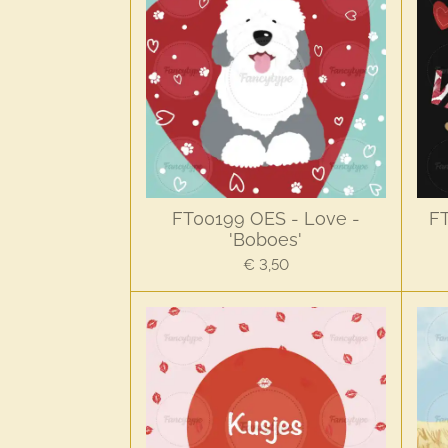
FT00199 OES - Love -
FT
'Boboes'
€ 3,50