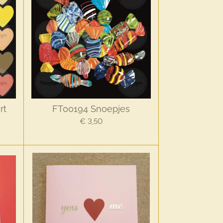
rt
FT00194 Snoepjes
€ 3,50