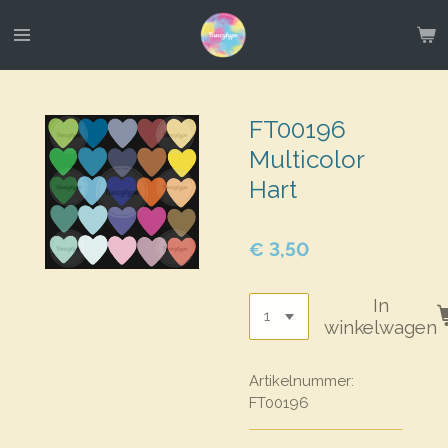
Ga
direct
naar
de
hoofdinhoud
FT00196
Multicolor
Hart
€ 3,50
In
winkelwagen
Artikelnummer:
FT00196