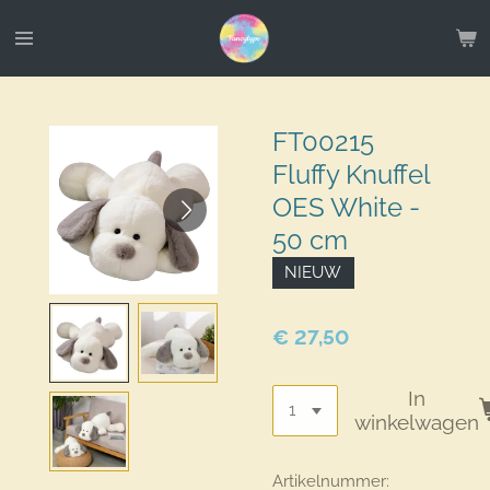
Ga
direct
naar
de
hoofdinhoud
FT00215
Fluffy Knuffel
OES White -
50 cm
NIEUW
€ 27,50
In
winkelwagen
Artikelnummer: