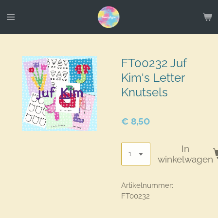
Ga
direct
naar
de
hoofdinhoud
FT00232 Juf
Kim's Letter
Knutsels
€ 8,50
In
winkelwagen
Artikelnummer:
FT00232