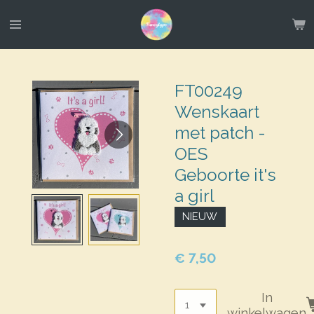
Ga
direct
naar
de
hoofdinhoud
FT00249
Wenskaart
met patch -
OES
Geboorte it's
a girl
NIEUW
€ 7,50
In
winkelwagen