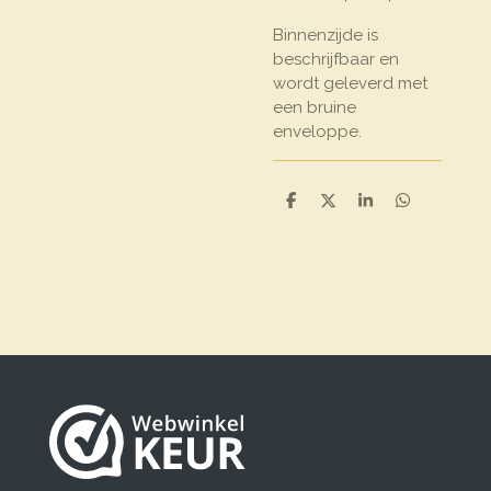
Binnenzijde is
beschrijfbaar en
wordt geleverd met
een bruine
enveloppe.
D
D
S
D
e
e
h
e
l
e
a
l
e
l
r
e
n
e
n