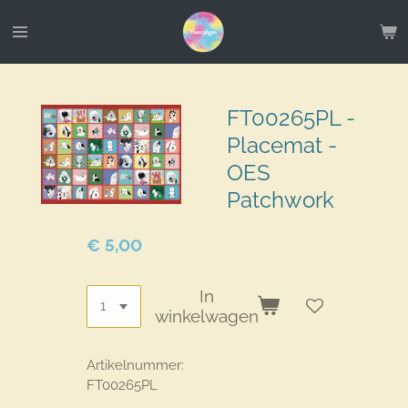
Ga
direct
naar
de
hoofdinhoud
FT00265PL -
Placemat -
OES
Patchwork
€ 5,00
In
winkelwagen
Artikelnummer:
FT00265PL