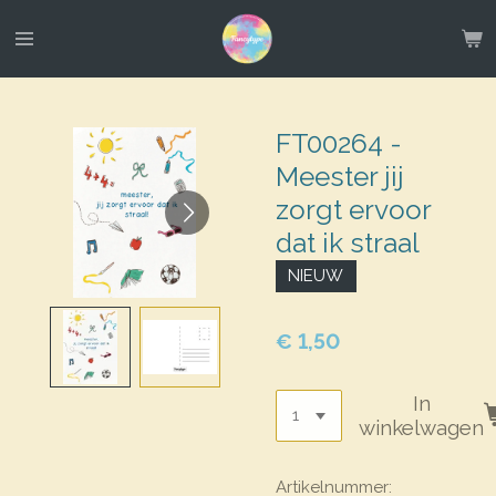
Ga
direct
naar
de
hoofdinhoud
FT00264 -
Meester jij
zorgt ervoor
dat ik straal
NIEUW
€ 1,50
In
winkelwagen
Artikelnummer: