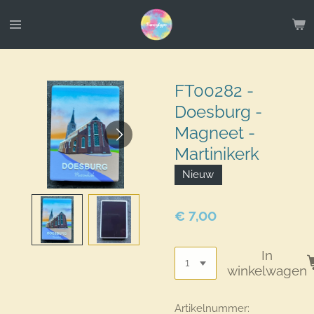
Ga
direct
naar
de
hoofdinhoud
FT00282 -
Doesburg -
Magneet -
Martinikerk
Nieuw
€ 7,00
In
winkelwagen
Artikelnummer: