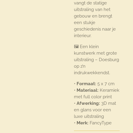
vangt de statige
uitstraling van het
gebouw en brengt
een stukje
geschiedenis naar je
interieur.
🖼️ Een klein
kunstwerk met grote
uitstraling – Doesburg
op z’n
indrukwekkendst.
•
Formaat:
5 x 7 cm
•
Materiaal:
Keramiek
met full color print
•
Afwerking:
3D mat
en glans voor een
luxe uitstraling
•
Merk:
FancyType