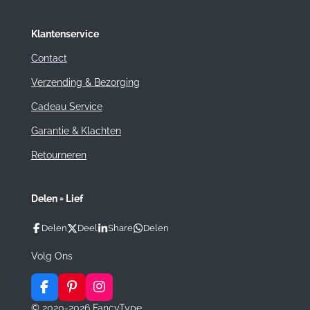
Klantenservice
Contact
Verzending & Bezorging
Cadeau Service
Garantie & Klachten
Retourneren
Delen = Lief
Delen
Deel
Share
Delen
Volg Ons
F
P
I
a
i
n
© 2020-2026 FancyType