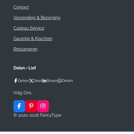
Contact
Verzending & Bezorging
Cadeau Service
Garantie & Klachten
Retourneren
Delen = Lief
Delen
Deel
Share
Delen
Volg Ons
F
P
I
a
i
n
© 2020-2026 FancyType
c
n
s
e
t
t
b
e
a