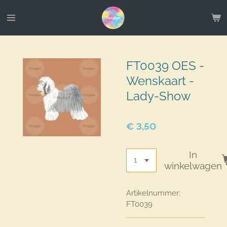
Ga
direct
naar
de
hoofdinhoud
FT0039 OES -
Wenskaart -
Lady-Show
€ 3,50
In
winkelwagen
Artikelnummer:
FT0039