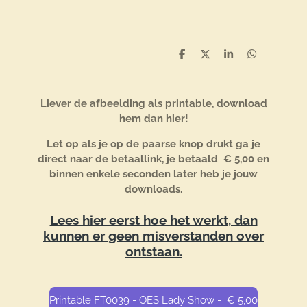
D
D
S
D
e
e
h
e
l
e
a
l
e
l
r
e
n
e
n
Liever de afbeelding als printable, download
hem dan hier!
Let op als je op de paarse knop drukt ga je
direct naar de betaallink, je betaald € 5,00 en
binnen enkele seconden later heb je jouw
downloads.
Lees hier eerst hoe het werkt, dan
kunnen er geen misverstanden over
ontstaan.
Printable FT0039 - OES Lady Show - € 5,00