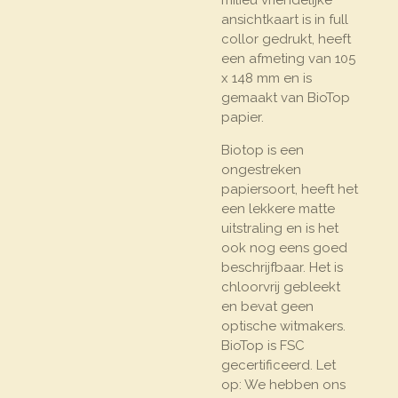
ansichtkaart is in full
collor gedrukt, heeft
een afmeting van 105
x 148 mm en is
gemaakt van BioTop
papier.
Biotop is een
ongestreken
papiersoort, heeft het
een lekkere matte
uitstraling en is het
ook nog eens goed
beschrijfbaar. Het is
chloorvrij gebleekt
en bevat geen
optische witmakers.
BioTop is FSC
gecertificeerd. Let
op: We hebben ons