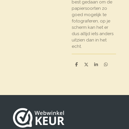
best gedaan om de
papiersoorten zo
goed mogelijk te
fotograferen, op je
scherm kan het er
dus altijd iets anders
uitzien dan in het
echt.
D
D
S
D
e
e
h
e
l
e
a
l
e
l
r
e
n
e
n