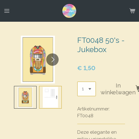
Ga
direct
naar
de
hoofdinhoud
FT0048 50's -
Jukebox
€ 1,50
In
winkelwagen
Artikelnummer:
FT0048
Deze elegante en
milieu vriendelijke