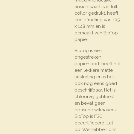
ansichtkaart is in full
collor gedrukt, heeft
een afmeting van 105
x 148 mm en is
gemaakt van BioTop
papier.
Biotop is een
ongestreken
papiersoort, heeft het
een lekkere matte
uitstraling en is het
ook nog eens goed
beschrijfbaar. Het is
chloorvrij gebleekt
en bevat geen
optische witmakers.
BioTop is FSC
gecertificeerd. Let
op: We hebben ons