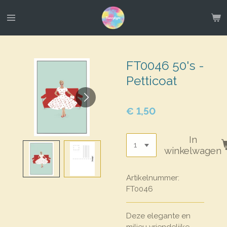
Ga
direct
naar
de
hoofdinhoud
FT0046 50's -
Petticoat
€ 1,50
In
winkelwagen
Artikelnummer:
FT0046
Deze elegante en
milieu vriendelijke