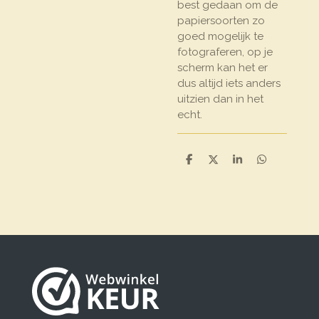
best gedaan om de
papiersoorten zo
goed mogelijk te
fotograferen, op je
scherm kan het er
dus altijd iets anders
uitzien dan in het
echt.
D
D
S
D
e
e
h
e
l
e
a
l
e
l
r
e
n
e
n