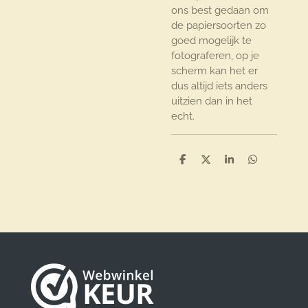
ons best gedaan om
de papiersoorten zo
goed mogelijk te
fotograferen, op je
scherm kan het er
dus altijd iets anders
uitzien dan in het
echt.
D
D
S
D
e
e
h
e
l
e
a
l
e
l
r
e
n
e
n