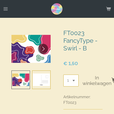
Ga
direct
naar
de
hoofdinhoud
FT0023
FancyType -
Swirl - B
€ 1,50
In
winkelwagen
Artikelnummer:
FT0023