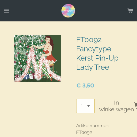
Ga
direct
naar
de
hoofdinhoud
FT0092
Fancytype
Kerst Pin-Up
Lady Tree
€ 3,50
In
winkelwagen
Artikelnummer:
FT0092