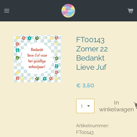
Ga
direct
naar
de
hoofdinhoud
FT00143
Zomer 22
Bedankt
Lieve Juf
€ 3,50
In
winkelwagen
Artikelnummer:
FT00143