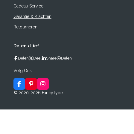
Cadeau Service
Garantie & Klachten
Retourneren
Delen = Lief
Delen
Deel
Share
Delen
Volg Ons
F
P
I
a
i
n
© 2020-2026 FancyType
c
n
s
e
t
t
b
e
a
o
r
g
o
e
r
k
s
a
t
m