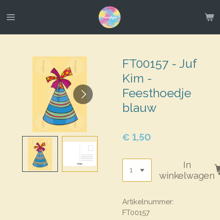
Ga
direct
naar
de
hoofdinhoud
FT00157 - Juf
Kim -
Feesthoedje
blauw
€ 1,50
In
winkelwagen
Artikelnummer:
FT00157