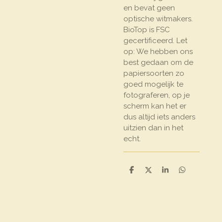
en bevat geen
optische witmakers.
BioTop is FSC
gecertificeerd. Let
op: We hebben ons
best gedaan om de
papiersoorten zo
goed mogelijk te
fotograferen, op je
scherm kan het er
dus altijd iets anders
uitzien dan in het
echt.
D
D
S
D
e
e
h
e
l
e
a
l
e
l
r
e
n
e
n