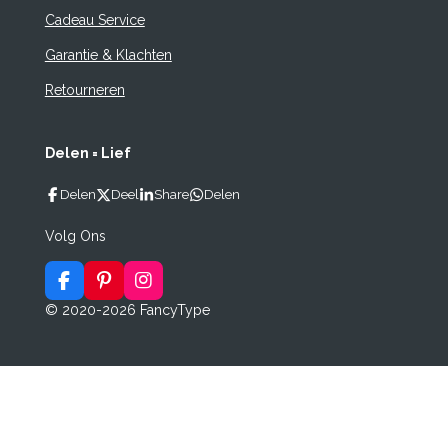
Cadeau Service
Garantie & Klachten
Retourneren
Delen = Lief
Delen
Deel
Share
Delen
Volg Ons
F
P
I
a
i
n
© 2020-2026 FancyType
c
n
s
e
t
t
b
e
a
o
r
g
o
e
r
k
s
a
t
m