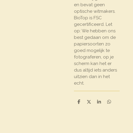
en bevat geen
optische witmakers.
BioTop is FSC
gecertificeerd. Let
op: We hebben ons
best gedaan om de
papiersoorten zo
goed mogelijk te
fotograferen, op je
scherm kan het er
dus altijd iets anders
uitzien dan in het
echt.
D
D
S
D
e
e
h
e
l
e
a
l
e
l
r
e
n
e
n