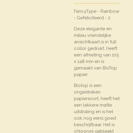
FancyType - Rainbow
- Gefeliciteerd - 2
Deze elegante en
milieu vriendelijke
ansichtkaart is in full
collor gedrukt, heeft
een afmeting van 105
x 148 mm en is
gemaakt van BioTop
papier.
Biotop is een
ongestreken
papiersoort, heeft het
een lekkere matte
uitstraling en is het
ook nog eens goed
beschrijfbaar. Het is
chloorvrij gebleekt