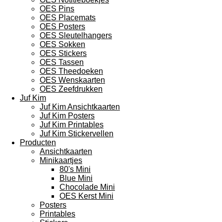
OES Pins
OES Placemats
OES Posters
OES Sleutelhangers
OES Sokken
OES Stickers
OES Tassen
OES Theedoeken
OES Wenskaarten
OES Zeefdrukken
Juf Kim
Juf Kim Ansichtkaarten
Juf Kim Posters
Juf Kim Printables
Juf Kim Stickervellen
Producten
Ansichtkaarten
Minikaartjes
80's Mini
Blue Mini
Chocolade Mini
OES Kerst Mini
Posters
Printables