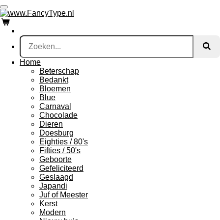
Ga
direct
naar
de
hoofdinhoud
Home
Beterschap
Bedankt
Bloemen
Blue
Carnaval
Chocolade
Dieren
Doesburg
Eighties / 80's
Fifties / 50's
Geboorte
Gefeliciteerd
Geslaagd
Japandi
Juf of Meester
Kerst
Modern