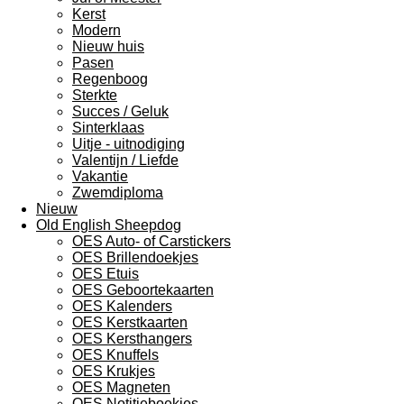
Kerst
Modern
Nieuw huis
Pasen
Regenboog
Sterkte
Succes / Geluk
Sinterklaas
Uitje - uitnodiging
Valentijn / Liefde
Vakantie
Zwemdiploma
Nieuw
Old English Sheepdog
OES Auto- of Carstickers
OES Brillendoekjes
OES Etuis
OES Geboortekaarten
OES Kalenders
OES Kerstkaarten
OES Kersthangers
OES Knuffels
OES Krukjes
OES Magneten
OES Notitieboekjes