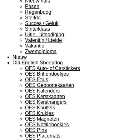
Nieuw huis
Pasen
Regenboog
Sterkte
Succes / Geluk
Sinterklaas
Uitje - uitnodiging
Valentijn / Liefde
Vakantie
Zwemdiploma
Nieuw
Old English Sheepdog
OES Auto- of Carstickers
OES Brillendoekjes
OES Etuis
OES Geboortekaarten
OES Kalenders
OES Kerstkaarten
OES Kersthangers
OES Knuffels
OES Krukjes
OES Magneten
OES Notitieboekjes
OES Pins
OES Placemats