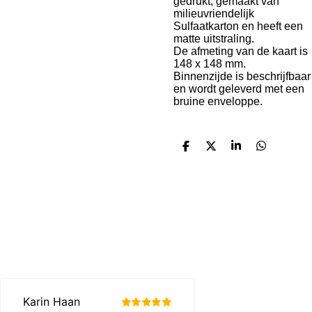
gedrukt, gemaakt van
milieuvriendelijk
Sulfaatkarton en heeft een
matte uitstraling.
De afmeting van de kaart is
148 x 148 mm.
Binnenzijde is beschrijfbaar
en wordt geleverd met een
bruine enveloppe.
D
D
S
D
e
e
h
e
l
e
a
l
e
l
r
e
n
e
n