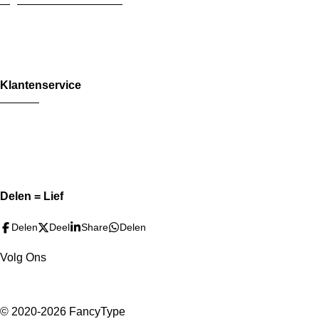
Privacy Verklaring
Copyright
Wederverkoop / Retail
Klantenservice
Contact
Verzending & Bezorging
Cadeau Service
Garantie & Klachten
Retourneren
Delen = Lief
Delen
Deel
Share
Delen
Volg Ons
F
P
I
a
i
n
© 2020-2026 FancyType